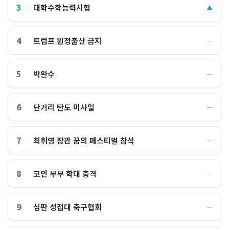
3
대학수학능력시험
▲
4
트럼프 원정출산 금지
―
5
박완수
―
6
단거리 탄도 미사일
―
7
최휘영 장관 꿈의 페스티벌 참석
―
8
코인 부부 학대 충격
―
9
심판 성접대 축구협회
―