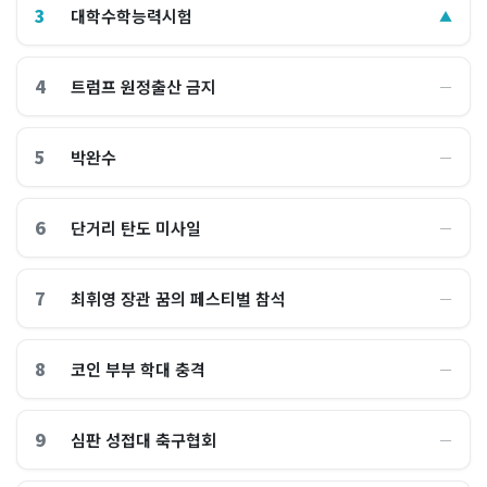
3
대학수학능력시험
▲
4
트럼프 원정출산 금지
―
5
박완수
―
6
단거리 탄도 미사일
―
7
최휘영 장관 꿈의 페스티벌 참석
―
8
코인 부부 학대 충격
―
9
심판 성접대 축구협회
―