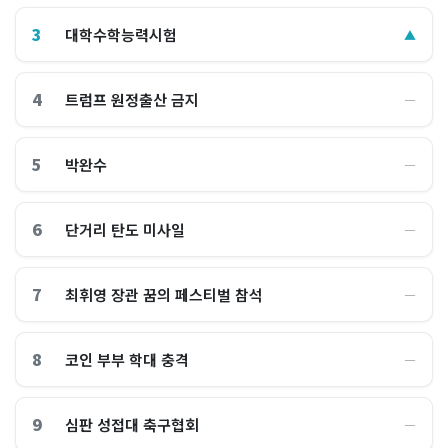
3
대학수학능력시험
▲
4
트럼프 원정출산 금지
―
5
박완수
―
6
단거리 탄도 미사일
―
7
최휘영 장관 꿈의 페스티벌 참석
―
8
코인 부부 학대 충격
―
9
심판 성접대 축구협회
―